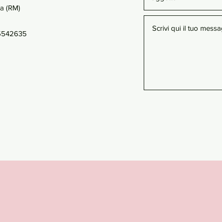
ma (RM)
45542635